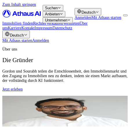
Zum Inhalt springen
Suchen
Deutsch
Anbieten
Anmelden
Mit Athaus starten
Unternehmen
Immobilien finden
Rechner
Verkaufen
Vermieten
Über
uns
Karriere
Kontakt
Impressum
Datenschutz
Deutsch
Mit Athaus starten
Anmelden
Über uns
Die Gründer
Gordon und Sourabh teilen die Entschlossenheit, den Immobilienmarkt und
den Zugang zu Immobilien neu zu denken, indem sie einen Markt aufbauen,
der vollständig durch KI funktioniert.
Jetzt erleben
Gordon Handke
Founder & CEO
Sourabh Raj
Founder & CTO